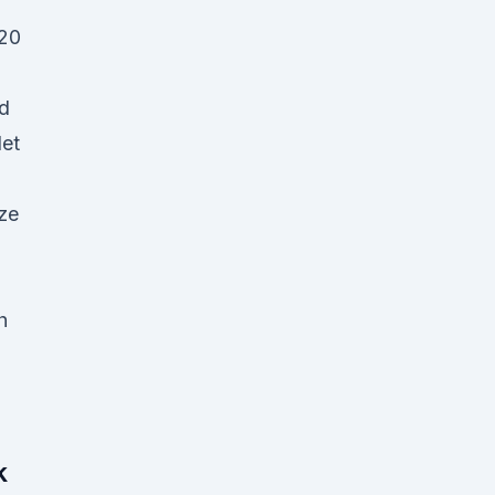
 20
nd
det
ze
h
k