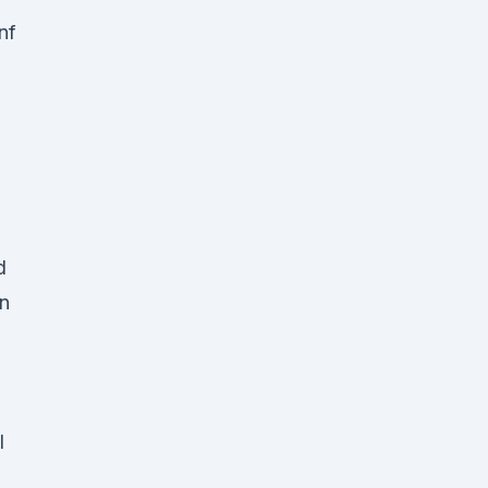
nf
d
en
l