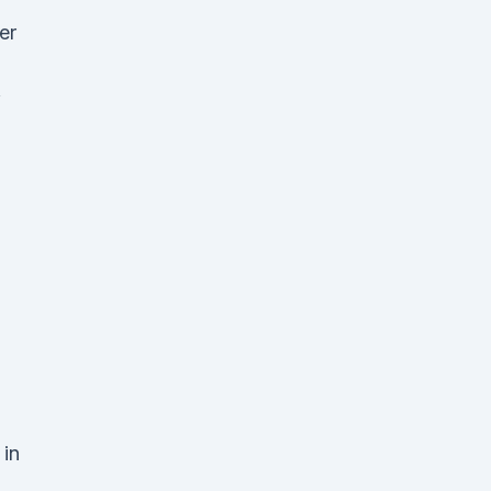
er
f
 in