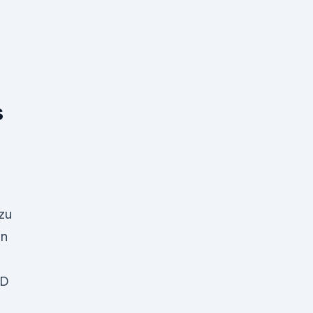
s
 zu
un
BD