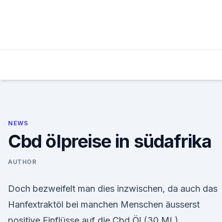
Skip
to
content
NEWS
Cbd ölpreise in südafrika
AUTHOR
Doch bezweifelt man dies inzwischen, da auch das
Hanfextraktöl bei manchen Menschen äusserst
positive Einflüsse auf die Cbd Öl (30 ML)